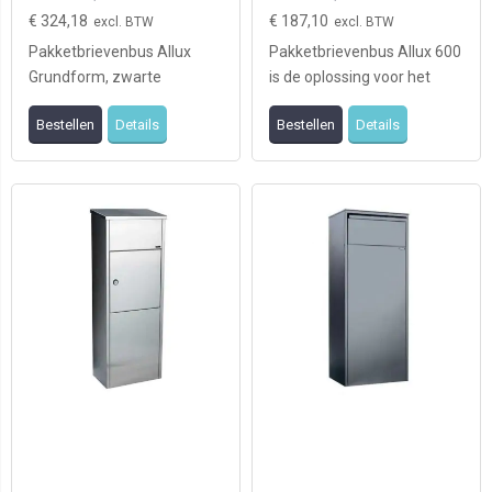
€ 324,18
€ 187,10
Pakketbrievenbus Allux
Pakketbrievenbus Allux 600
Grundform, zwarte
is de oplossing voor het
uitvoering met 6
ontvangen van grote
Bestellen
Details
Bestellen
Details
verschillende kleurpanelen,
hoeveelheden post ...
is d ...