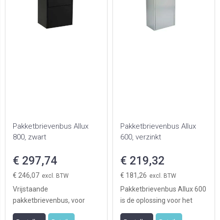
en
Pakketbrievenbus Allux
Pakketbrievenbus Allux
800, zwart
600, verzinkt
€ 297,74
€ 219,32
€ 246,07
€ 181,26
Vrijstaande
Pakketbrievenbus Allux 600
pakketbrievenbus, voor
is de oplossing voor het
veilige ontvangst van grote
ontvangen van grote