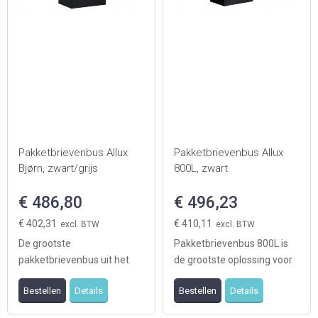
Pakketbrievenbus Allux
Pakketbrievenbus Allux
Bjørn, zwart/grijs
800L, zwart
€ 486,80
€ 496,23
€ 402,31
€ 410,11
De grootste
Pakketbrievenbus 800L is
pakketbrievenbus uit het
de grootste oplossing voor
Allux assortiment. Met een
het ontvangen van grote
Bestellen
Details
Bestellen
Details
bovenklep voorzien van luc
hoeveelheden p ...
...