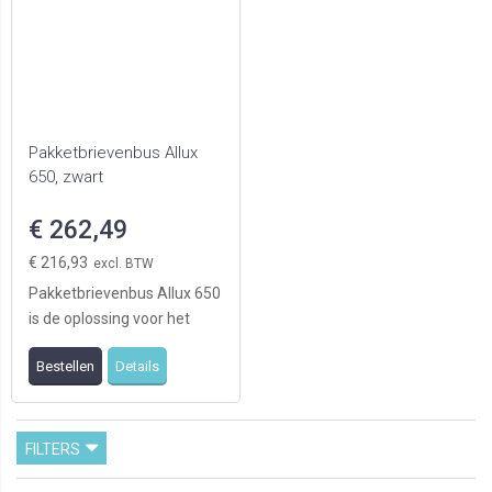
Pakketbrievenbus Allux
650, zwart
€ 262,49
€ 216,93
Pakketbrievenbus Allux 650
is de oplossing voor het
ontvangen van grote
Bestellen
Details
hoeveelheden post ...
FILTERS