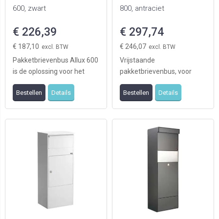
600, zwart
800, antraciet
€ 226,39
€ 297,74
€ 187,10
€ 246,07
Pakketbrievenbus Allux 600
Vrijstaande
is de oplossing voor het
pakketbrievenbus, voor
ontvangen van grote
veilige ontvangst van grote
Bestellen
Details
Bestellen
Details
hoeveelheden post ...
hoeveelheden post en
kleine ...