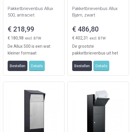
Pakketbrievenbus Allux
Pakketbrievenbus Allux
500, antraciet
Bjørn, zwart
€ 218,99
€ 486,80
€ 180,98
€ 402,31
De Allux 500 is een wat
De grootste
kleiner formaat
pakketbrievenbus uit het
pakketbrievenbus. Deze
Allux assortiment. Met een
Bestellen
Details
Bestellen
Details
pakketbrievenbus is geschik
bovenklep voorzien van luc
...
...