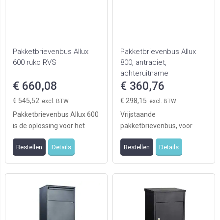
Pakketbrievenbus Allux
Pakketbrievenbus Allux
600 ruko RVS
800, antraciet,
achteruitname
€ 660,08
€ 360,76
€ 545,52
€ 298,15
Pakketbrievenbus Allux 600
Vrijstaande
is de oplossing voor het
pakketbrievenbus, voor
ontvangen van grote
veilige ontvangst van grote
Bestellen
Details
Bestellen
Details
hoeveelheden post ...
hoeveelheden post en
kleine ...