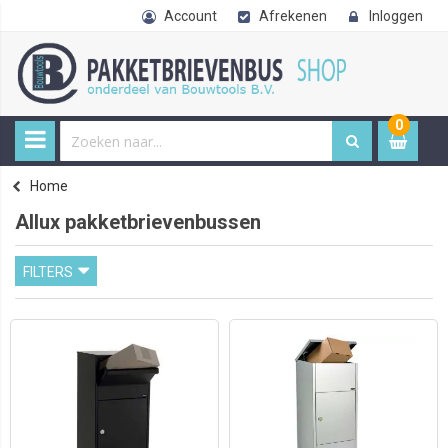
Account
Afrekenen
Inloggen
0
0
item
€ 
Home
Allux pakketbrievenbussen
FILTERS