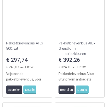
Pakketbrievenbus Allux
Pakketbrievenbus Allux
800, wit
Grundform,
antraciet/kleuren
€ 297,74
€ 392,26
€ 246,07
€ 324,18
Vrijstaande
Pakketbrievenbus Allux
pakketbrievenbus, voor
Grundform antraciete
veilige ontvangst van grote
uitvoering met 6
Bestellen
Details
Bestellen
Details
hoeveelheden post en
kleurpanelen, is de
kleine ...
oplossing ...