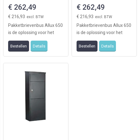
€ 262,49
€ 262,49
€ 216,93
€ 216,93
Pakketbrievenbus Allux 650
Pakketbrievenbus Allux 650
is de oplossing voor het
is de oplossing voor het
ontvangen van grote
ontvangen van grote
Bestellen
Details
Bestellen
Details
hoeveelheden post ...
hoeveelheden post ...