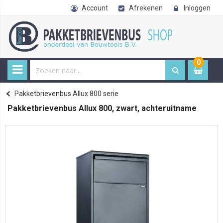
Account
Afrekenen
Inloggen
0
0
item
€ 
Allux pakketbrievenbussen
Pakketbrievenbussen Allux 800-820 serie
Pakketbrievenbus Allux 800 serie
Home
Pakketbrievenbus Allux 800, zwart, achteruitname